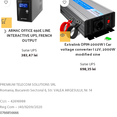
ARMAC OFFICE 650E LINE
INTERACTIVE UPS, FRENCH
OUTPUT
Extralink OPIM-2000W | Car
voltage converter | 12V, 2000W
Surse UPS
modified sine
383,47
lei
Surse UPS
698,35
lei
PREMIUM TELECOM SOLUTIONS SRL
Romania, Bucuresti Sectorul 6, Str. VALEA ARGESULUI, Nr. 14
C.U.I. – 42616988
Reg Com – J40/6209/2020
0766856666