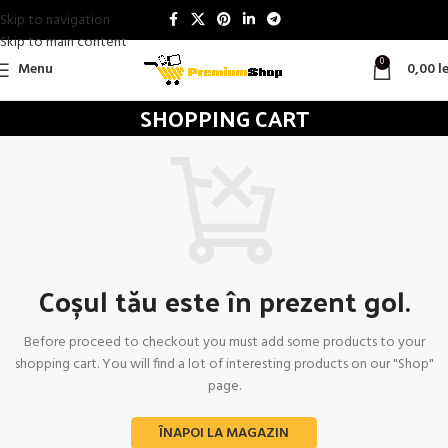
Skip to navigation
Skip to main content
0
Menu
0,00
le
SHOPPING CART
Coșul tău este în prezent gol.
Before proceed to checkout you must add some products to your
shopping cart.
You will find a lot of interesting products on our "Shop"
page.
ÎNAPOI LA MAGAZIN