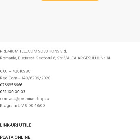
PREMIUM TELECOM SOLUTIONS SRL
Romania, Bucuresti Sectorul 6, Str. VALEA ARGESULUI, Nr. 14
C.U.I. – 42616988
Reg Com – J40/6209/2020
0766856666
031 100 00 03
contact@premiumshop.ro
Program: L-V 9:00-18:00
LINK-URI UTILE
PLATA ONLINE