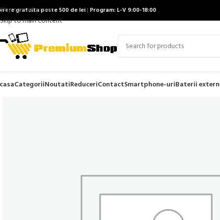
Skip to navigation
ivrare gratuita peste 500 de lei
|
Program: L-V 9:00-18:00
Skip to main content
casa
Categorii
Noutati
Reduceri
Contact
Smartphone-uri
Baterii extern