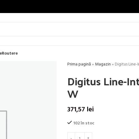
e
Routere
Prima pagină
»
Magazin
»
Digitus Line
Digitus Line-I
W
371,57
lei
102 în stoc