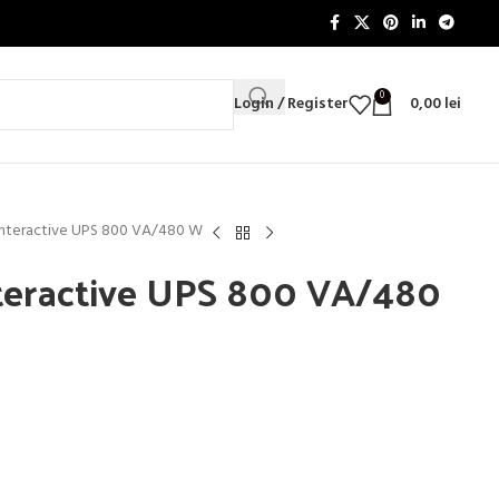
0
Login / Register
0,00
lei
-Interactive UPS 800 VA/480 W
nteractive UPS 800 VA/480