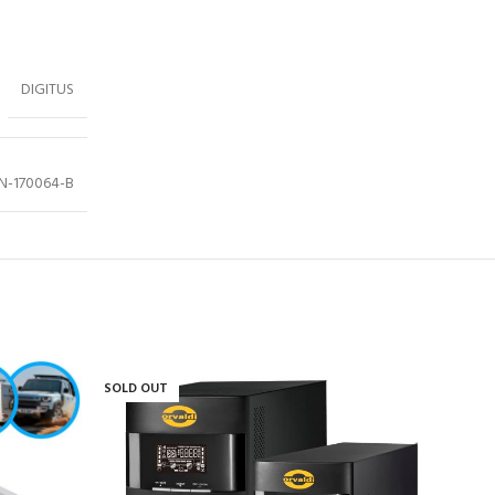
DIGITUS
N-170064-B
SOLD OUT
SOLD