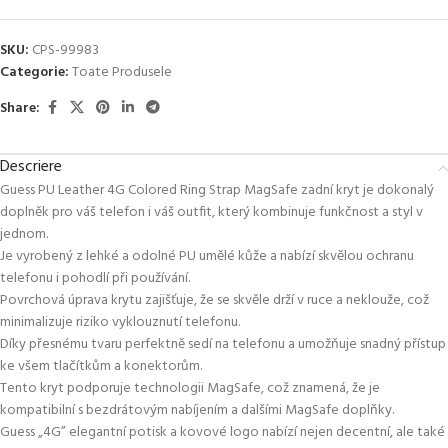
SKU:
CPS-99983
Categorie:
Toate Produsele
Share:
Descriere
Guess PU Leather 4G Colored Ring Strap MagSafe zadní kryt je dokonalý
doplněk pro váš telefon i váš outfit, který kombinuje funkčnost a styl v
jednom.
Je vyrobený z lehké a odolné PU umělé kůže a nabízí skvělou ochranu
telefonu i pohodlí při používání.
Povrchová úprava krytu zajišťuje, že se skvěle drží v ruce a neklouže, což
minimalizuje riziko vyklouznutí telefonu.
Díky přesnému tvaru perfektně sedí na telefonu a umožňuje snadný přístup
ke všem tlačítkům a konektorům.
Tento kryt podporuje technologii MagSafe, což znamená, že je
kompatibilní s bezdrátovým nabíjením a dalšími MagSafe doplňky.
Guess „4G” elegantní potisk a kovové logo nabízí nejen decentní, ale také