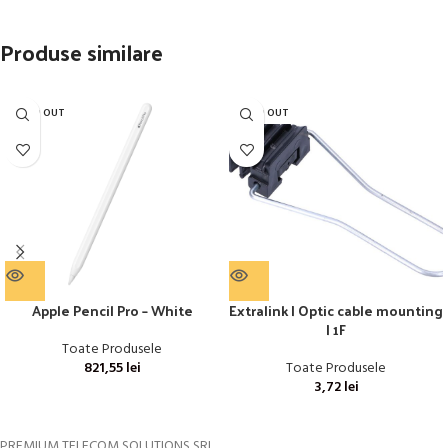
Produse similare
SOLD OUT
SOLD OUT
Apple Pencil Pro – White
Extralink | Optic cable mounting
| 1F
Toate Produsele
821,55
lei
Toate Produsele
3,72
lei
PREMIUM TELECOM SOLUTIONS SRL