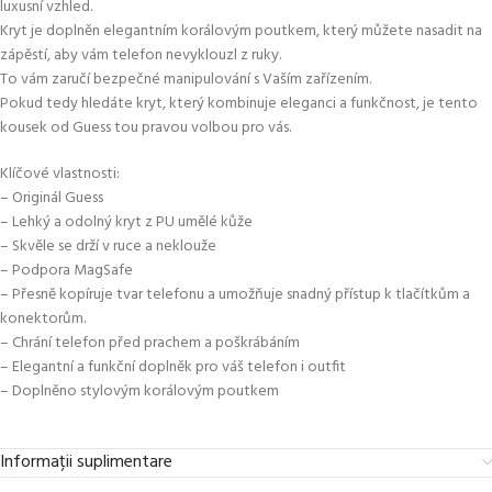
luxusní vzhled.
Kryt je doplněn elegantním korálovým poutkem, který můžete nasadit na
zápěstí, aby vám telefon nevyklouzl z ruky.
To vám zaručí bezpečné manipulování s Vaším zařízením.
Pokud tedy hledáte kryt, který kombinuje eleganci a funkčnost, je tento
kousek od Guess tou pravou volbou pro vás.
Klíčové vlastnosti:
– Originál Guess
– Lehký a odolný kryt z PU umělé kůže
– Skvěle se drží v ruce a neklouže
– Podpora MagSafe
– Přesně kopíruje tvar telefonu a umožňuje snadný přístup k tlačítkům a
konektorům.
– Chrání telefon před prachem a poškrábáním
– Elegantní a funkční doplněk pro váš telefon i outfit
– Doplněno stylovým korálovým poutkem
Informații suplimentare