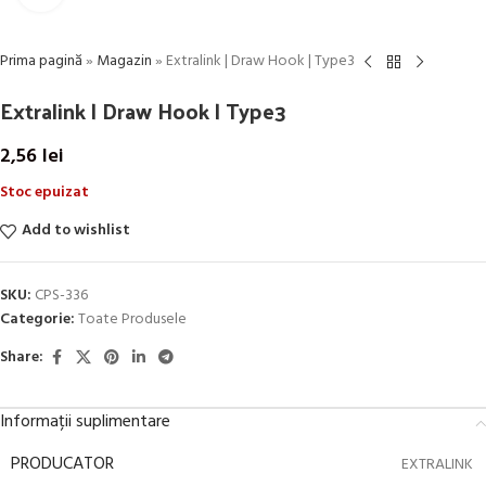
Prima pagină
»
Magazin
»
Extralink | Draw Hook | Type3
Extralink | Draw Hook | Type3
2,56
lei
Stoc epuizat
Add to wishlist
SKU:
CPS-336
Categorie:
Toate Produsele
Share:
Informații suplimentare
PRODUCATOR
EXTRALINK