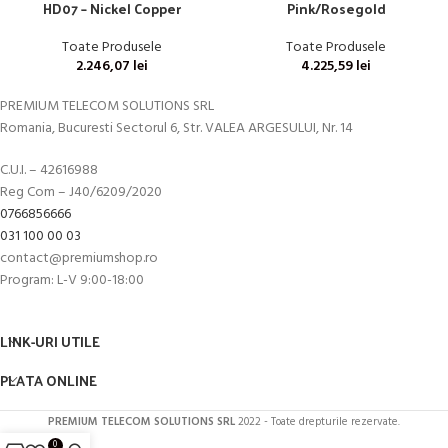
HD07 – Nickel Copper
Pink/Rosegold
Toate Produsele
Toate Produsele
2.246,07
lei
4.225,59
lei
PREMIUM TELECOM SOLUTIONS SRL
Romania, Bucuresti Sectorul 6, Str. VALEA ARGESULUI, Nr. 14
C.U.I. – 42616988
Reg Com – J40/6209/2020
0766856666
031 100 00 03
contact@premiumshop.ro
Program: L-V 9:00-18:00
LINK-URI UTILE
PLATA ONLINE
PREMIUM TELECOM SOLUTIONS SRL
2022 - Toate drepturile rezervate.
0