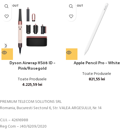
SOLD OUT
SOLD OUT
Dyson Airwrap HS08 ID –
Apple Pencil Pro – White
Pink/Rosegold
Toate Produsele
Toate Produsele
821,55
lei
4.225,59
lei
PREMIUM TELECOM SOLUTIONS SRL
Romania, Bucuresti Sectorul 6, Str. VALEA ARGESULUI, Nr. 14
C.U.I. – 42616988
Reg Com – J40/6209/2020