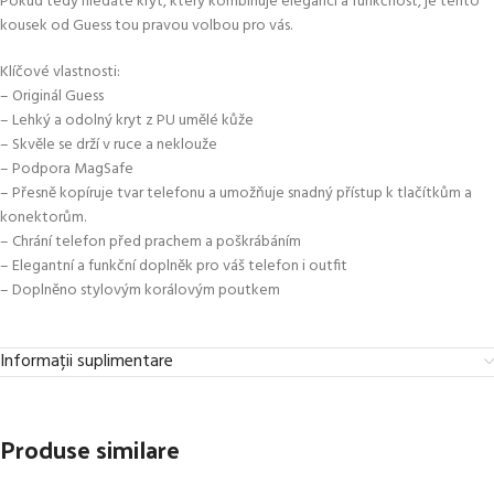
Pokud tedy hledáte kryt, který kombinuje eleganci a funkčnost, je tento
kousek od Guess tou pravou volbou pro vás.
Klíčové vlastnosti:
– Originál Guess
– Lehký a odolný kryt z PU umělé kůže
– Skvěle se drží v ruce a neklouže
– Podpora MagSafe
– Přesně kopíruje tvar telefonu a umožňuje snadný přístup k tlačítkům a
konektorům.
– Chrání telefon před prachem a poškrábáním
– Elegantní a funkční doplněk pro váš telefon i outfit
– Doplněno stylovým korálovým poutkem
Informații suplimentare
Produse similare