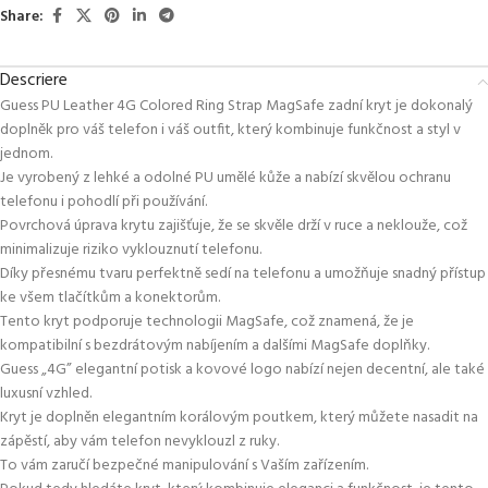
Share:
Descriere
Guess PU Leather 4G Colored Ring Strap MagSafe zadní kryt je dokonalý
doplněk pro váš telefon i váš outfit, který kombinuje funkčnost a styl v
jednom.
Je vyrobený z lehké a odolné PU umělé kůže a nabízí skvělou ochranu
telefonu i pohodlí při používání.
Povrchová úprava krytu zajišťuje, že se skvěle drží v ruce a neklouže, což
minimalizuje riziko vyklouznutí telefonu.
Díky přesnému tvaru perfektně sedí na telefonu a umožňuje snadný přístup
ke všem tlačítkům a konektorům.
Tento kryt podporuje technologii MagSafe, což znamená, že je
kompatibilní s bezdrátovým nabíjením a dalšími MagSafe doplňky.
Guess „4G” elegantní potisk a kovové logo nabízí nejen decentní, ale také
luxusní vzhled.
Kryt je doplněn elegantním korálovým poutkem, který můžete nasadit na
zápěstí, aby vám telefon nevyklouzl z ruky.
To vám zaručí bezpečné manipulování s Vaším zařízením.