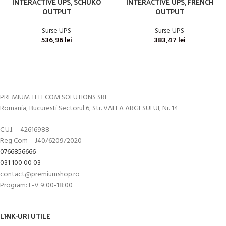
INTERACTIVE UPS, SCHUKO
INTERACTIVE UPS, FRENCH
OUTPUT
OUTPUT
Surse UPS
Surse UPS
536,96
lei
383,47
lei
PREMIUM TELECOM SOLUTIONS SRL
Romania, Bucuresti Sectorul 6, Str. VALEA ARGESULUI, Nr. 14
C.U.I. – 42616988
Reg Com – J40/6209/2020
0766856666
031 100 00 03
contact@premiumshop.ro
Program: L-V 9:00-18:00
LINK-URI UTILE