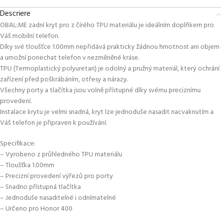
Descriere
OBAL:ME zadní kryt pro z čírého TPU materiálu je ideálním doplňkem pro
Váš mobilní telefon.
Díky své tloušťce 1.00mm nepřidává prakticky žádnou hmotnost ani objem
a umožní ponechat telefon v nezměněné kráse.
TPU (Termoplastický polyuretan) je odolný a pružný materiál, který ochrání
zařízení před poškrábáním, otřesy a nárazy.
Všechny porty a tlačítka jsou volně přístupné díky svému preciznímu
provedení.
Instalace krytu je velmi snadná, kryt lze jednoduše nasadit nacvaknutím a
Váš telefon je připraven k používání.
Specifikace:
– Vyrobeno z průhledného TPU materiálu
– Tloušťka 1.00mm
– Precizní provedení výřezů pro porty
– Snadno přístupná tlačítka
– Jednoduše nasaditelné i odnímatelné
– Určeno pro Honor 400