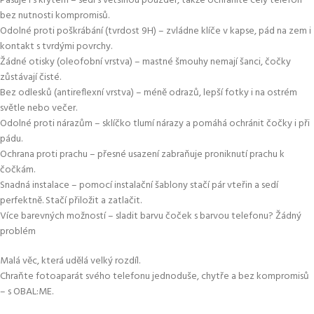
Pasuje i s krytem – sedí s většinou pouzder, takže ochráníte celý telefon
bez nutnosti kompromisů.
Odolné proti poškrábání (tvrdost 9H) – zvládne klíče v kapse, pád na zem i
kontakt s tvrdými povrchy.
Žádné otisky (oleofobní vrstva) – mastné šmouhy nemají šanci, čočky
zůstávají čisté.
Bez odlesků (antireflexní vrstva) – méně odrazů, lepší fotky i na ostrém
světle nebo večer.
Odolné proti nárazům – sklíčko tlumí nárazy a pomáhá ochránit čočky i při
pádu.
Ochrana proti prachu – přesné usazení zabraňuje proniknutí prachu k
čočkám.
Snadná instalace – pomocí instalační šablony stačí pár vteřin a sedí
perfektně. Stačí přiložit a zatlačit.
Více barevných možností – sladit barvu čoček s barvou telefonu? Žádný
problém
Malá věc, která udělá velký rozdíl.
Chraňte fotoaparát svého telefonu jednoduše, chytře a bez kompromisů
– s OBAL:ME.