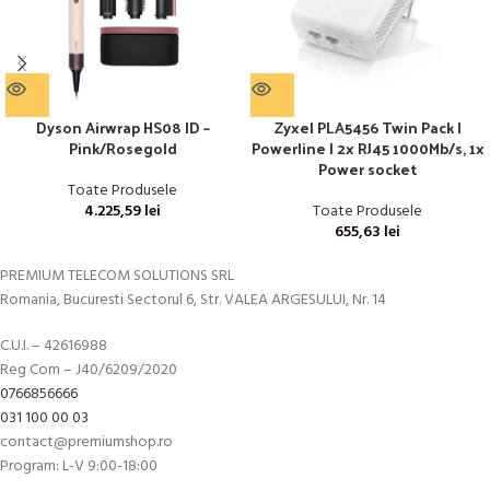
Dyson Airwrap HS08 ID –
Zyxel PLA5456 Twin Pack |
Pink/Rosegold
Powerline | 2x RJ45 1000Mb/s, 1x
Power socket
Toate Produsele
4.225,59
lei
Toate Produsele
655,63
lei
PREMIUM TELECOM SOLUTIONS SRL
Romania, Bucuresti Sectorul 6, Str. VALEA ARGESULUI, Nr. 14
C.U.I. – 42616988
Reg Com – J40/6209/2020
0766856666
031 100 00 03
contact@premiumshop.ro
Program: L-V 9:00-18:00