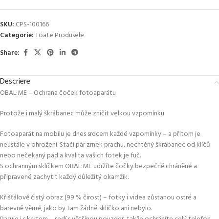
SKU:
CPS-100166
Categorie:
Toate Produsele
Share:
Descriere
OBAL:ME – Ochrana čoček fotoaparátu
Protože i malý škrábanec může zničit velkou vzpomínku
Fotoaparát na mobilu je dnes srdcem každé vzpomínky – a přitom je
neustále v ohrožení. Stačí pár zrnek prachu, nechtěný škrábanec od klíčů
nebo nečekaný pád a kvalita vašich fotek je fuč.
S ochranným sklíčkem OBAL:ME udržíte čočky bezpečně chráněné a
připravené zachytit každý důležitý okamžik.
Křišťálově čistý obraz (99 % čirost) – fotky i videa zůstanou ostré a
barevně věrné, jako by tam žádné sklíčko ani nebylo.