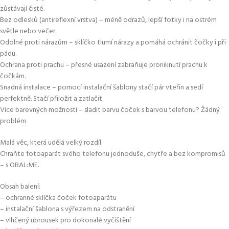
zůstávají čisté.
Bez odlesků (antireflexní vrstva) – méně odrazů, lepší fotky i na ostrém
světle nebo večer.
Odolné proti nárazům – sklíčko tlumí nárazy a pomáhá ochránit čočky i při
pádu.
Ochrana proti prachu – přesné usazení zabraňuje proniknutí prachu k
čočkám.
Snadná instalace – pomocí instalační šablony stačí pár vteřin a sedí
perfektně. Stačí přiložit a zatlačit.
Více barevných možností – sladit barvu čoček s barvou telefonu? Žádný
problém
Malá věc, která udělá velký rozdíl.
Chraňte fotoaparát svého telefonu jednoduše, chytře a bez kompromisů
– s OBAL:ME.
Obsah balení:
– ochranné sklíčka čoček fotoaparátu
– instalační šablona s výřezem na odstranění
– vlhčený ubrousek pro dokonalé vyčištění