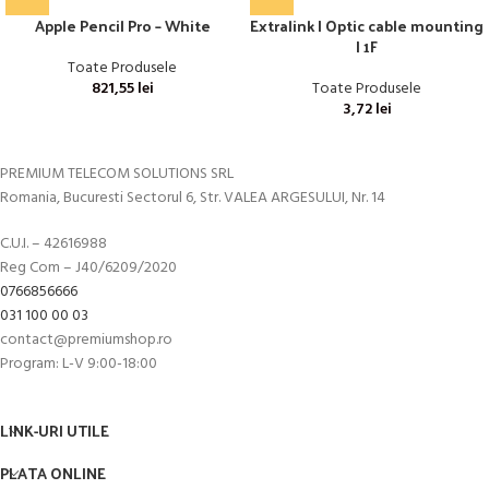
Apple Pencil Pro – White
Extralink | Optic cable mounting
| 1F
Toate Produsele
821,55
lei
Toate Produsele
3,72
lei
PREMIUM TELECOM SOLUTIONS SRL
Romania, Bucuresti Sectorul 6, Str. VALEA ARGESULUI, Nr. 14
C.U.I. – 42616988
Reg Com – J40/6209/2020
0766856666
031 100 00 03
contact@premiumshop.ro
Program: L-V 9:00-18:00
LINK-URI UTILE
PLATA ONLINE