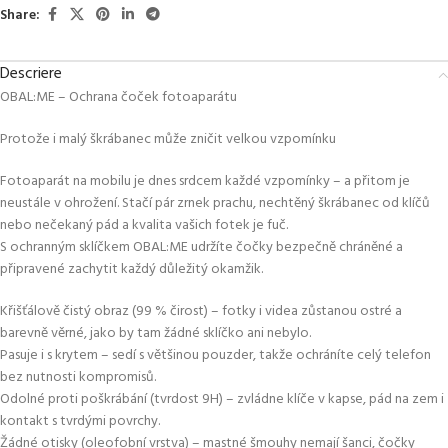
Share:
Descriere
OBAL:ME – Ochrana čoček fotoaparátu
Protože i malý škrábanec může zničit velkou vzpomínku
Fotoaparát na mobilu je dnes srdcem každé vzpomínky – a přitom je
neustále v ohrožení. Stačí pár zrnek prachu, nechtěný škrábanec od klíčů
nebo nečekaný pád a kvalita vašich fotek je fuč.
S ochranným sklíčkem OBAL:ME udržíte čočky bezpečně chráněné a
připravené zachytit každý důležitý okamžik.
Křišťálově čistý obraz (99 % čirost) – fotky i videa zůstanou ostré a
barevně věrné, jako by tam žádné sklíčko ani nebylo.
Pasuje i s krytem – sedí s většinou pouzder, takže ochráníte celý telefon
bez nutnosti kompromisů.
Odolné proti poškrábání (tvrdost 9H) – zvládne klíče v kapse, pád na zem i
kontakt s tvrdými povrchy.
Žádné otisky (oleofobní vrstva) – mastné šmouhy nemají šanci, čočky