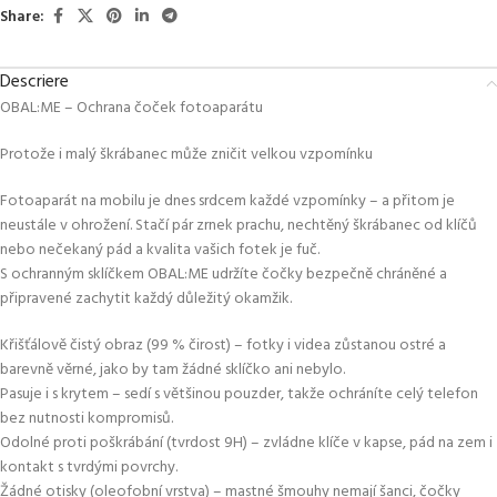
Share:
Descriere
OBAL:ME – Ochrana čoček fotoaparátu
Protože i malý škrábanec může zničit velkou vzpomínku
Fotoaparát na mobilu je dnes srdcem každé vzpomínky – a přitom je
neustále v ohrožení. Stačí pár zrnek prachu, nechtěný škrábanec od klíčů
nebo nečekaný pád a kvalita vašich fotek je fuč.
S ochranným sklíčkem OBAL:ME udržíte čočky bezpečně chráněné a
připravené zachytit každý důležitý okamžik.
Křišťálově čistý obraz (99 % čirost) – fotky i videa zůstanou ostré a
barevně věrné, jako by tam žádné sklíčko ani nebylo.
Pasuje i s krytem – sedí s většinou pouzder, takže ochráníte celý telefon
bez nutnosti kompromisů.
Odolné proti poškrábání (tvrdost 9H) – zvládne klíče v kapse, pád na zem i
kontakt s tvrdými povrchy.
Žádné otisky (oleofobní vrstva) – mastné šmouhy nemají šanci, čočky