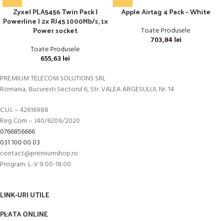
Zyxel PLA5456 Twin Pack |
Apple Airtag 4 Pack – White
Powerline | 2x RJ45 1000Mb/s, 1x
Power socket
Toate Produsele
703,84
lei
Toate Produsele
655,63
lei
PREMIUM TELECOM SOLUTIONS SRL
Romania, Bucuresti Sectorul 6, Str. VALEA ARGESULUI, Nr. 14
C.U.I. – 42616988
Reg Com – J40/6209/2020
0766856666
031 100 00 03
contact@premiumshop.ro
Program: L-V 9:00-18:00
LINK-URI UTILE
PLATA ONLINE