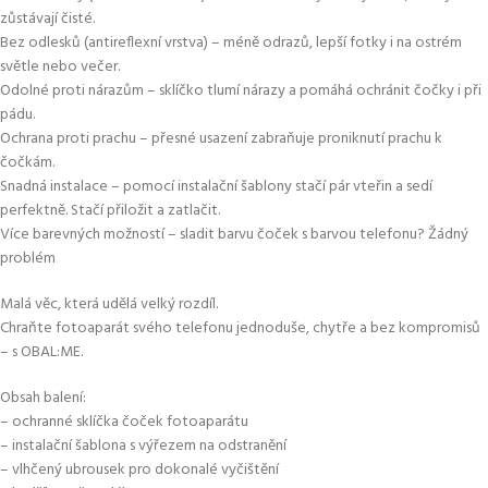
zůstávají čisté.
Bez odlesků (antireflexní vrstva) – méně odrazů, lepší fotky i na ostrém
světle nebo večer.
Odolné proti nárazům – sklíčko tlumí nárazy a pomáhá ochránit čočky i při
pádu.
Ochrana proti prachu – přesné usazení zabraňuje proniknutí prachu k
čočkám.
Snadná instalace – pomocí instalační šablony stačí pár vteřin a sedí
perfektně. Stačí přiložit a zatlačit.
Více barevných možností – sladit barvu čoček s barvou telefonu? Žádný
problém
Malá věc, která udělá velký rozdíl.
Chraňte fotoaparát svého telefonu jednoduše, chytře a bez kompromisů
– s OBAL:ME.
Obsah balení:
– ochranné sklíčka čoček fotoaparátu
– instalační šablona s výřezem na odstranění
– vlhčený ubrousek pro dokonalé vyčištění