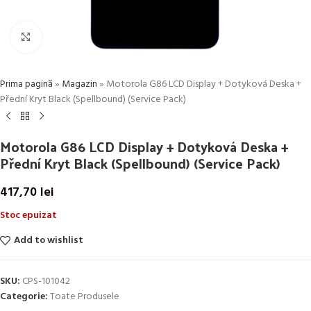
Click to enlarge
Prima pagină
»
Magazin
»
Motorola G86 LCD Display + Dotyková Deska +
Přední Kryt Black (Spellbound) (Service Pack)
Motorola G86 LCD Display + Dotyková Deska +
Přední Kryt Black (Spellbound) (Service Pack)
417,70
lei
Stoc epuizat
Add to wishlist
SKU:
CPS-101042
Categorie:
Toate Produsele