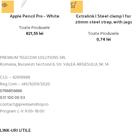
Apple Pencil Pro – White
Extralink | Steel clamp | for
20mm steel strap, with jags
Toate Produsele
821,55
lei
Toate Produsele
0,74
lei
PREMIUM TELECOM SOLUTIONS SRL
Romania, Bucuresti Sectorul 6, Str. VALEA ARGESULUI, Nr. 14
C.U.I. – 42616988
Reg Com – J40/6209/2020
0766856666
031 100 00 03
contact@premiumshop.ro
Program: L-V 9:00-18:00
LINK-URI UTILE