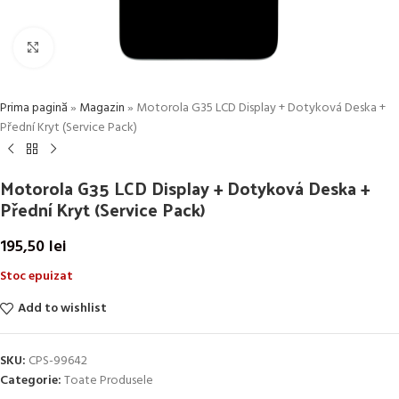
Click to enlarge
Prima pagină
»
Magazin
»
Motorola G35 LCD Display + Dotyková Deska +
Přední Kryt (Service Pack)
Motorola G35 LCD Display + Dotyková Deska +
Přední Kryt (Service Pack)
195,50
lei
Stoc epuizat
Add to wishlist
SKU:
CPS-99642
Categorie:
Toate Produsele