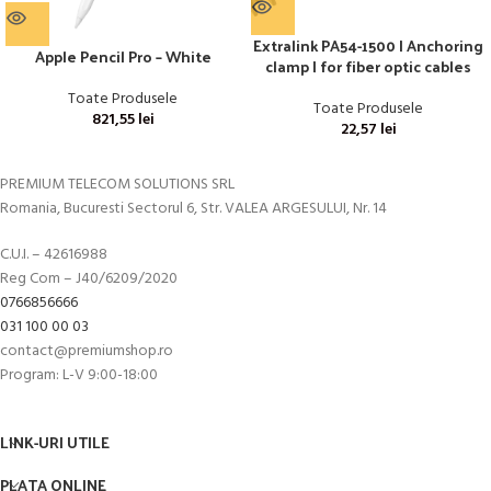
Extralink PA54-1500 | Anchoring
Apple Pencil Pro – White
clamp | for fiber optic cables
Toate Produsele
Toate Produsele
821,55
lei
22,57
lei
PREMIUM TELECOM SOLUTIONS SRL
Romania, Bucuresti Sectorul 6, Str. VALEA ARGESULUI, Nr. 14
C.U.I. – 42616988
Reg Com – J40/6209/2020
0766856666
031 100 00 03
contact@premiumshop.ro
Program: L-V 9:00-18:00
LINK-URI UTILE
PLATA ONLINE