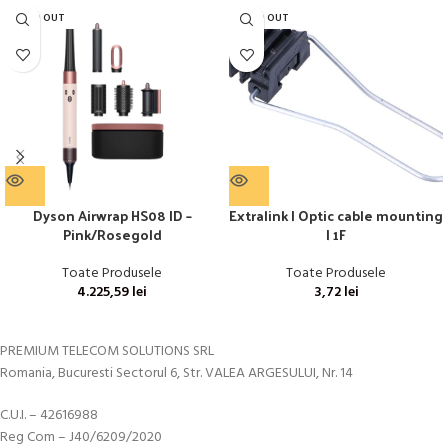
SOLD OUT
SOLD OUT
Dyson Airwrap HS08 ID –
Extralink | Optic cable mounting
Pink/Rosegold
| 1F
Toate Produsele
Toate Produsele
4.225,59
lei
3,72
lei
PREMIUM TELECOM SOLUTIONS SRL
Romania, Bucuresti Sectorul 6, Str. VALEA ARGESULUI, Nr. 14
C.U.I. – 42616988
Reg Com – J40/6209/2020