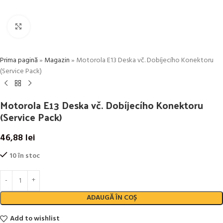
Click to enlarge
Prima pagină
»
Magazin
»
Motorola E13 Deska vč. Dobíjecího Konektoru
(Service Pack)
Motorola E13 Deska vč. Dobíjecího Konektoru
(Service Pack)
46,88
lei
10 în stoc
ADAUGĂ ÎN COȘ
Add to wishlist