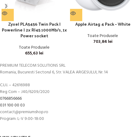
Zyxel PLA5456 Twin Pack |
Apple Airtag 4 Pack – White
Powerline | 2x RJ45 1000Mb/s, 1x
Power socket
Toate Produsele
703,84
lei
Toate Produsele
655,63
lei
PREMIUM TELECOM SOLUTIONS SRL
Romania, Bucuresti Sectorul 6, Str. VALEA ARGESULUI, Nr. 14
C.U.I. – 42616988
Reg Com – J40/6209/2020
0766856666
031 100 00 03
contact@premiumshop.ro
Program: L-V 9:00-18:00