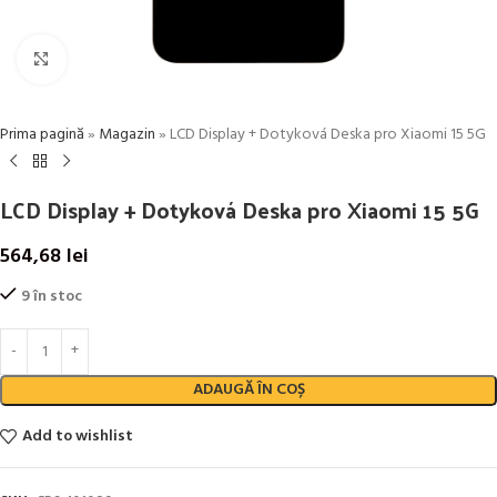
Click to enlarge
Prima pagină
»
Magazin
»
LCD Display + Dotyková Deska pro Xiaomi 15 5G
LCD Display + Dotyková Deska pro Xiaomi 15 5G
564,68
lei
9 în stoc
ADAUGĂ ÎN COȘ
Add to wishlist