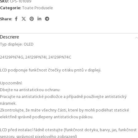
SKU:
CPS-101089
Categorie:
Toate Produsele
Share:
Descriere
Typ displeje: OLED
24129PN74G, 24129PN74I, 24129PN74C
LCD podporuje funkčnost čtečky otisku prstů v displeji.
Upozornění:
Dbejte na antistatickou ochranu:
Pracujte na antistatické podložce a případně používejte antistatický
náramek.
Zkontrolujte, že máte všechny části, které by mohli podléhat statické
elektřině správně podlepeny antistatickou páskou.
LCD před instalací řádně otestujte (funkčnost dotyku, barvy, jas, funkčnost
senzoru, správnost pixelového zobrazení)