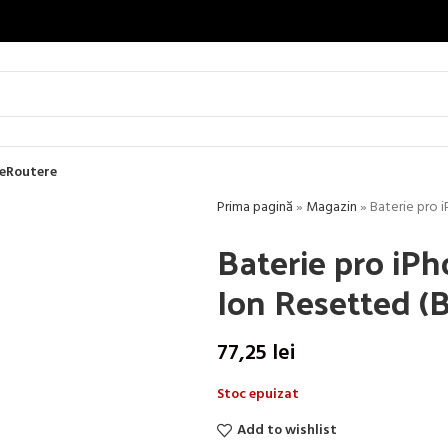
e
Routere
Prima pagină
»
Magazin
»
Baterie pro 
Baterie pro iP
Ion Resetted (B
77,25
lei
Stoc epuizat
Add to wishlist