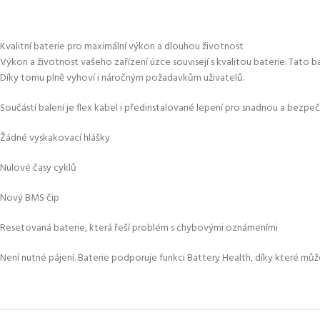
Kvalitní baterie pro maximální výkon a dlouhou životnost
Výkon a životnost vašeho zařízení úzce souvisejí s kvalitou baterie. Tato b
Díky tomu plně vyhoví i náročným požadavkům uživatelů.
Součástí balení je flex kabel i předinstalované lepení pro snadnou a bezpečn
Žádné vyskakovací hlášky
Nulové časy cyklů
Nový BMS čip
Resetovaná baterie, která řeší problém s chybovými oznámeními
Není nutné pájení. Baterie podporuje funkci Battery Health, díky které můž