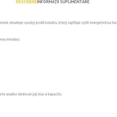
DESCRIERE
INFORMAȚII SUPLIMENTARE
aterie obsahuje vysoký podíl kobaltu, který zajišťuje vyšší energetickou hu
ou instalaci.
ete snadno sledovat její stav a kapacitu