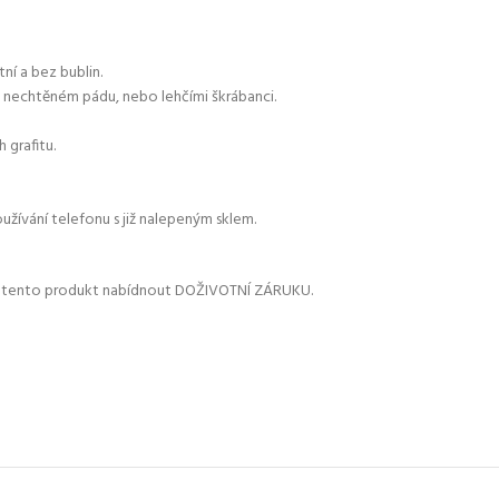
tní a bez bublin.
ři nechtěném pádu, nebo lehčími škrábanci.
 grafitu.
oužívání telefonu s již nalepeným sklem.
i na tento produkt nabídnout DOŽIVOTNÍ ZÁRUKU.