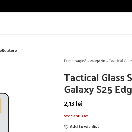
e
Routere
Prima pagină
»
Magazin
»
Tactical Gla
Tactical Glass
Galaxy S25 Edg
2,13
lei
Stoc epuizat
Add to wishlist