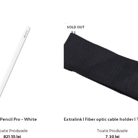
SOLD OUT
Pencil Pro – White
Extralink | Fiber optic cable holder
oate Produsele
Toate Produsele
821,55
lei
7,30
lei