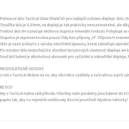
Prémiové sklo Tactical Glass Shield 5D pro nejlepší ochranu displeje. Sklo chr
Tloušťka skla je 0,33mm, na displeji je tak prakticky nerozeznatelné, ale d
Tvrdost skla 9H označuje Mohova stupnice minerální tvrdosti. Pohybuje se 
Stupnice je reprezentována pouze čísly bez přípony „H”. Přípona H znamená 
Sklo je navíc pokryto z výroby oleofobní úpravou, která zabraňuje ulpívání 
Po instalaci skla nedochází ke zhoršení dotykových vlastností displeje ani 
Součástí balení je alkoholový ubrousek pro vyčistění a odmaštění displeje, h
NEODOLATELNĚ ODOLNÝ
U nás v Tactical dbáme na to, aby věci něco vydržely a za kvalitou svých 
BE ECO
My v Tactical máme rádi přírodu. Všechny naše produkty jsou balené do E
papíru tak, aby co nejméně zatěžovaly životní prostředí. Myslete takticky!