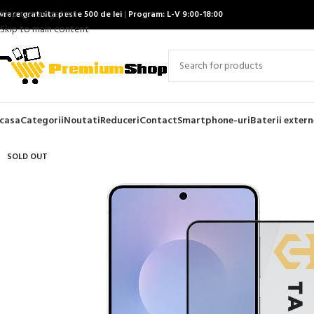
Skip to navigation
ivrare gratuita peste 500 de lei
|
Program: L-V 9:00-18:00
Skip to main content
casa
Categorii
Noutati
Reduceri
Contact
Smartphone-uri
Baterii extern
SOLD OUT