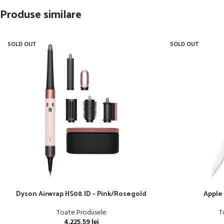
Produse similare
SOLD OUT
SOLD OUT
Dyson Airwrap HS08 ID – Pink/Rosegold
Apple 
Toate Produsele
T
4.225,59
lei