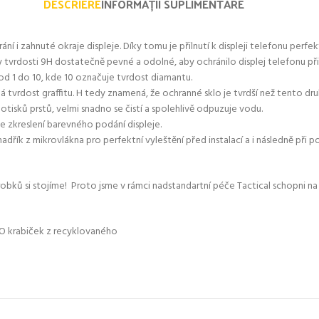
DESCRIERE
INFORMAȚII SUPLIMENTARE
ání i zahnuté okraje displeje. Díky tomu je přilnutí k displeji telefonu perfek
íky tvrdosti 9H dostatečně pevné a odolné, aby ochránilo displej telefonu p
od 1 do 10, kde 10 označuje tvrdost diamantu.
tvrdost graffitu. H tedy znamená, že ochranné sklo je tvrdší než tento druh
otisků prstů, velmi snadno se čistí a spolehlivě odpuzuje vodu.
ke zkreslení barevného podání displeje.
adřík z mikrovlákna pro perfektní vyleštění před instalací a i následně při p
výrobků si stojíme! Proto jsme v rámci nadstandartní péče Tactical schopn
CO krabiček z recyklovaného