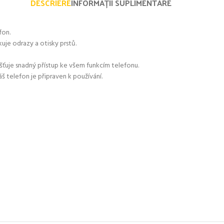
DESCRIERE
INFORMAȚII SUPLIMENTARE
fon.
je odrazy a otisky prstů.
išťuje snadný přístup ke všem funkcím telefonu.
š telefon je připraven k používání.