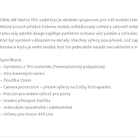
OBAL:ME Matte TPU zadní kryt je ideálním spojencem pro Váš mobilní tele
Matný povrch přidává Vašemu mobilu sofistikovaný vzhled a zároveň reduku
I přes svůj subtilní design zajišťuje perfektní ochranu vůči pádům a otřesům.
Kryt byl vyroben s důrazem na detaily. Všechny výřezy jsou přesné, což zaj
Instalace krytu je velmi snadná, kryt lze jednoduše nasadit nacvaknutím a Vá
Specifikace:
– Vyrobeno z TPU materiálu (Termoplastický polyuretan)
– Více barevných variací
– Tloušťka 1.5mm
– Camera protection – přesné výřezy na čočky fotoaparátu
– Precizní provedení výřezů pro porty
– Snadno přístupná tlačítka
– Jednoduše nasaditelné i odnímatelné
– Určeno pro Honor 400 Lite