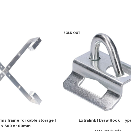
SOLD OUT
arms frame for cable storage |
Extralink | Draw Hook | Typ
 x 600 x 100mm