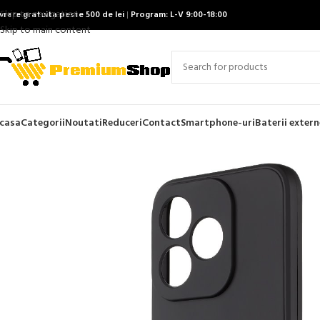
Skip to navigation
ivrare gratuita peste 500 de lei
|
Program: L-V 9:00-18:00
Skip to main content
casa
Categorii
Noutati
Reduceri
Contact
Smartphone-uri
Baterii extern