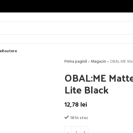
e
Routere
Prima pagină
»
Magazin
»
OBAL:ME Matt
OBAL:ME Matte
Lite Black
12,78
lei
18 în stoc