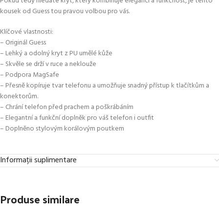
Pokud tedy hledáte kryt, který kombinuje eleganci a funkčnost, je tento
kousek od Guess tou pravou volbou pro vás.
Klíčové vlastnosti:
– Originál Guess
– Lehký a odolný kryt z PU umělé kůže
– Skvěle se drží v ruce a neklouže
– Podpora MagSafe
– Přesně kopíruje tvar telefonu a umožňuje snadný přístup k tlačítkům a
konektorům.
– Chrání telefon před prachem a poškrábáním
– Elegantní a funkční doplněk pro váš telefon i outfit
– Doplněno stylovým korálovým poutkem
Informații suplimentare
Produse similare