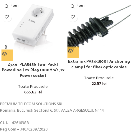
SOLD OUT
SOLD OUT
Extralink PA54-1500 | Anchoring
Zyxel PLA5456 Twin Pack |
clamp | for fiber optic cables
Powerline | 2x RJ45 1000Mb/s, 1x
Power socket
Toate Produsele
22,57
lei
Toate Produsele
655,63
lei
PREMIUM TELECOM SOLUTIONS SRL
Romania, Bucuresti Sectorul 6, Str. VALEA ARGESULUI, Nr. 14
C.U.I. – 42616988
Reg Com – J40/6209/2020