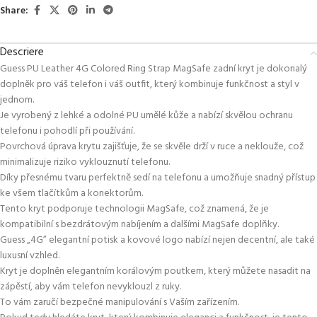
Share:
Descriere
Guess PU Leather 4G Colored Ring Strap MagSafe zadní kryt je dokonalý
doplněk pro váš telefon i váš outfit, který kombinuje funkčnost a styl v
jednom.
Je vyrobený z lehké a odolné PU umělé kůže a nabízí skvělou ochranu
telefonu i pohodlí při používání.
Povrchová úprava krytu zajišťuje, že se skvěle drží v ruce a neklouže, což
minimalizuje riziko vyklouznutí telefonu.
Díky přesnému tvaru perfektně sedí na telefonu a umožňuje snadný přístup
ke všem tlačítkům a konektorům.
Tento kryt podporuje technologii MagSafe, což znamená, že je
kompatibilní s bezdrátovým nabíjením a dalšími MagSafe doplňky.
Guess „4G” elegantní potisk a kovové logo nabízí nejen decentní, ale také
luxusní vzhled.
Kryt je doplněn elegantním korálovým poutkem, který můžete nasadit na
zápěstí, aby vám telefon nevyklouzl z ruky.
To vám zaručí bezpečné manipulování s Vaším zařízením.